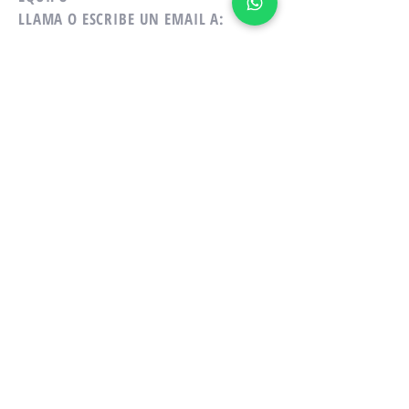
LLAMA O ESCRIBE UN EMAIL A:
Tel:
+507-6110-1373
Email:
ericka@emcrealtypty.com
David, Chiriquí
PANAMÁ
¿DESEAS RECIBIR INFO DE NUESTRAS
PROPIEDADES O SERVICIOS? Contáctanos
a través de Whatsapp o nuestro correo
electrónico.
ENGLISH SPOKEN
Política de Privacidad
© 2025 EMC DIGITAL-DERECHOS